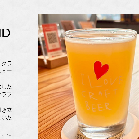
ND
、クラ
ニュー
にした
クラフ
引き立
ていた
に、こ