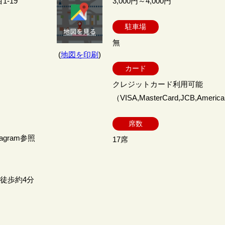
1-19
3,000円～4,000円
駐車場
無
(
地図を印刷
)
カード
クレジットカード利用可能
（VISA,MasterCard,JCB,Americ
席数
gram参照
17席
り徒歩約4分